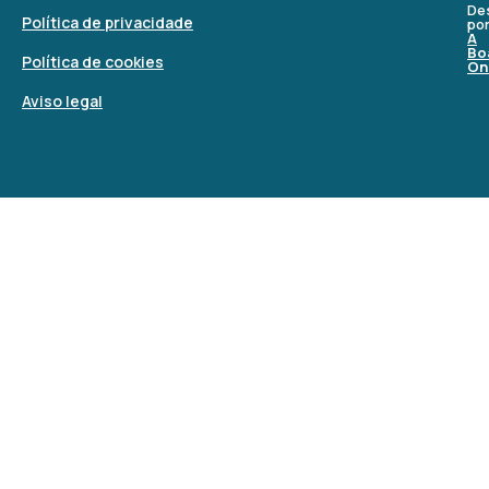
De
Política de privacidade
po
A
Bo
Política de cookies
On
Aviso legal