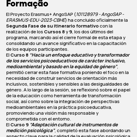
Formação
El Proyecto Erasmus+ AngoSAP (
101128979 - AngoSAP -
ERASMUS-EDU-2023-CBHE
) ha concluido oficialmente la
Segunda Fase de su itinerario formativo
con la
realización de los
Cursos 8
y
9
, los dos últimos del
programa, marcando así el cierre formal de esta etapa y
consolidando un avance significativo en la capacitación
de los equipos participantes.
El
Curso 8
“Hacia un enfoque educativo y transformador
de los servicios psicoeducativos de carácter inclusivo,
medioambiental y basado en la equidad de género”
,
permitió cerrar esta fase formativa poniendo el foco en la
necesidad de construir servicios de orientación más
inclusivos, sostenibles y sensibles a las desigualdades de
género. A lo largo de la sesión, se reflexionó sobre el papel
de la educación como herramienta de transformación
social, así como sobre la integración de perspectivas
medioambientales en la práctica psicoeducativa,
promoviendo una visión más responsable y
comprometida con el entorno.
El
Curso 9
“Adaptación cultural de instrumentos de
medición psicológica”
, completó esta fase abordando un
aspecto clave para la calidad de la evaluación psicológica