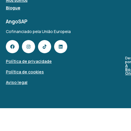
Nós somos
Blogue
AngoSAP
Cofinanciado pela União Europeia
De
Política de privacidade
po
A
Bo
Política de cookies
On
Aviso legal