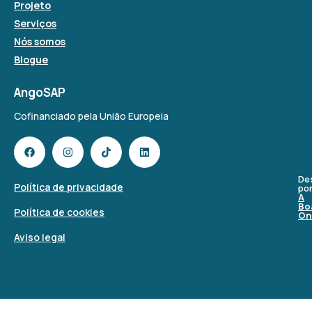
Projeto
Serviços
Nós somos
Blogue
AngoSAP
Cofinanciado pela União Europeia
De
Política de privacidade
po
A
Bo
Política de cookies
On
Aviso legal