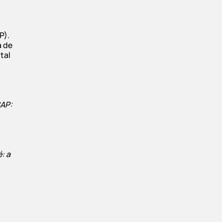
P).
a de
tal
SAP:
: a