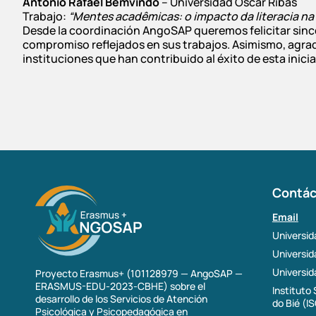
António Rafael Bemvindo
– Universidad Óscar Ribas
Trabajo:
“Mentes acadêmicas: o impacto da literacia na
Desde la coordinación AngoSAP queremos felicitar since
compromiso reflejados en sus trabajos. Asimismo, agrad
instituciones que han contribuido al éxito de esta inici
Contác
Email
Universid
Universi
Universid
Proyecto Erasmus+ (101128979 — AngoSAP —
ERASMUS-EDU-2023-CBHE) sobre el
Instituto
desarrollo de los Servicios de Atención
do Bié (I
Psicológica y Psicopedagógica en