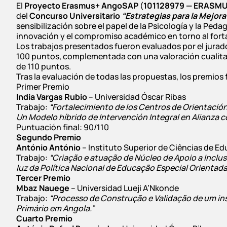
El
Proyecto Erasmus+ AngoSAP
(
101128979 — ERASM
del
Concurso Universitario
“Estrategias para la Mejora
sensibilización sobre el papel de la Psicología y la Pedag
innovación y el compromiso académico en torno al fort
Los trabajos presentados fueron evaluados por el jura
100 puntos, complementada con una valoración cualitat
de 110 puntos.
Tras la evaluación de todas las propuestas, los premios
Primer Premio
India Vargas Rubio
– Universidad Óscar Ribas
Trabajo:
“Fortalecimiento de los Centros de Orientació
Un Modelo híbrido de Intervención Integral en Alianza co
Puntuación final: 90/110
Segundo Premio
António António
– Instituto Superior de Ciências de E
Trabajo:
“Criação e atuação de Núcleo de Apoio a Inclu
luz da Política Nacional de Educação Especial Orientada 
Tercer Premio
Mbaz Nauege
– Universidad Lueji A’Nkonde
Trabajo:
“Processo de Construção e Validação de um ins
Primário em Angola.”
Cuarto Premio