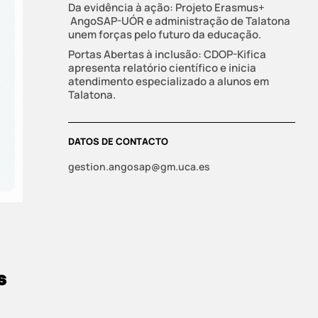
Da evidência à ação: Projeto Erasmus+
AngoSAP-UÓR e administração de Talatona
unem forças pelo futuro da educação.
Portas Abertas à inclusão: CDOP-Kifica
apresenta relatório científico e inicia
atendimento especializado a alunos em
Talatona.
DATOS DE CONTACTO
gestion.angosap@gm.uca.es
s