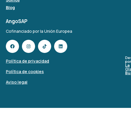
Blog
AngoSAP
Cofinanciado por la Unión Europea
De
Política de privacidad
po
La
Ol
Política de cookies
Bu
Aviso legal