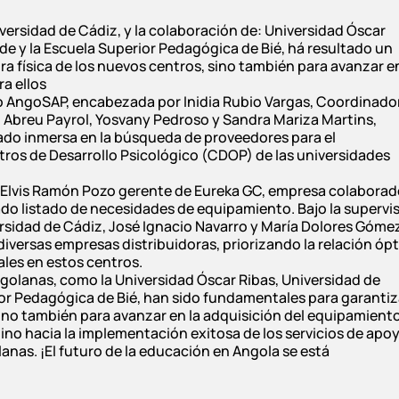
iversidad de Cádiz, y la colaboración de: Universidad Óscar
de y la Escuela Superior Pedagógica de Bié, há resultado un
ra física de los nuevos centros, sino también para avanzar en
a ellos
o AngoSAP, encabezada por Inidia Rubio Vargas, Coordinado
 Abreu Payrol, Yosvany Pedroso y Sandra Mariza Martins,
ado inmersa en la búsqueda de proveedores para el
ros de Desarrollo Psicológico (CDOP) de las universidades
ta Elvis Ramón Pozo gerente de Eureka GC, empresa colabora
ado listado de necesidades de equipamiento. Bajo la supervi
ersidad de Cádiz, José Ignacio Navarro y María Dolores Góme
iversas empresas distribuidoras, priorizando la relación óp
ales en estos centros.
ngolanas, como la Universidad Óscar Ribas, Universidad de
ior Pedagógica de Bié, han sido fundamentales para garantiz
 sino también para avanzar en la adquisición del equipamient
mino hacia la implementación exitosa de los servicios de apo
anas. ¡El futuro de la educación en Angola se está