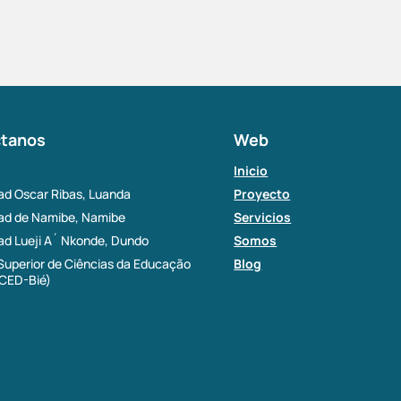
tanos
Web
Inicio
ad Oscar Ribas, Luanda
Proyecto
dad de Namibe, Namibe
Servicios
ad Lueji A´ Nkonde, Dundo
Somos
 Superior de Ciências da Educação
Blog
SCED-Bié)