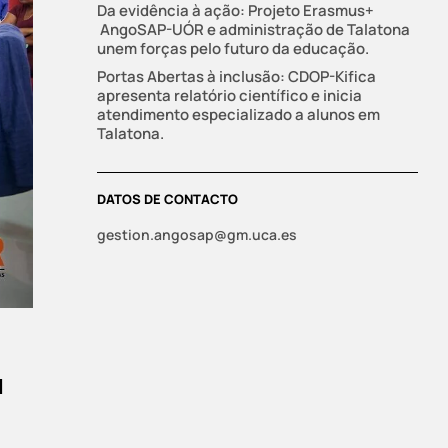
Da evidência à ação: Projeto Erasmus+
AngoSAP-UÓR e administração de Talatona
unem forças pelo futuro da educação.
Portas Abertas à inclusão: CDOP-Kifica
apresenta relatório científico e inicia
atendimento especializado a alunos em
Talatona.
DATOS DE CONTACTO
gestion.angosap@gm.uca.es
a