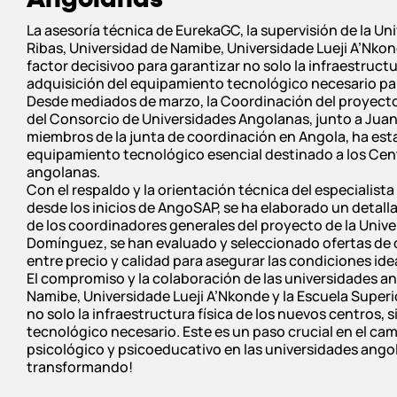
La asesoría técnica de EurekaGC, la supervisión de la Un
Ribas, Universidad de Namibe, Universidade Lueji A’Nkon
factor decisivoo para garantizar no solo la infraestructu
adquisición del equipamiento tecnológico necesario par
Desde mediados de marzo, la Coordinación del proyect
del Consorcio de Universidades Angolanas, junto a Juan
miembros de la junta de coordinación en Angola, ha est
equipamiento tecnológico esencial destinado a los Cent
angolanas.
Con el respaldo y la orientación técnica del especialis
desde los inicios de AngoSAP, se ha elaborado un detall
de los coordinadores generales del proyecto de la Univ
Domínguez, se han evaluado y seleccionado ofertas de d
entre precio y calidad para asegurar las condiciones ide
El compromiso y la colaboración de las universidades a
Namibe, Universidade Lueji A’Nkonde y la Escuela Super
no solo la infraestructura física de los nuevos centros,
tecnológico necesario. Este es un paso crucial en el ca
psicológico y psicoeducativo en las universidades angol
transformando!