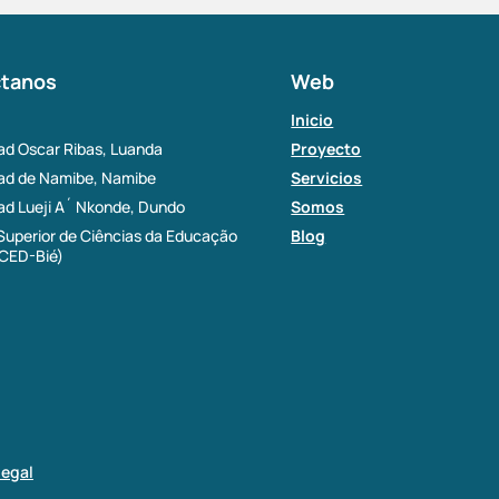
tanos
Web
Inicio
ad Oscar Ribas, Luanda
Proyecto
dad de Namibe, Namibe
Servicios
ad Lueji A´ Nkonde, Dundo
Somos
 Superior de Ciências da Educação
Blog
SCED-Bié)
legal