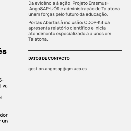
Da evidência à ação: Projeto Erasmus+
AngoSAP-UÓR e administração de Talatona
unem forças pelo futuro da educação.
Portas Abertas à inclusão: CDOP-Kifica
apresenta relatório científico e inicia
atendimento especializado a alunos em
Talatona.
és
DATOS DE CONTACTO
gestion.angosap@gm.uca.es
S-
tiva
l
ador
r un